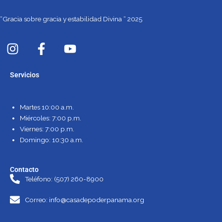
“Gracia sobre gracia y estabilidad Divina “ 2025
I
F
Y
n
a
o
s
c
u
Servicios
t
e
t
a
b
u
g
o
b
Martes 10:00 a.m.
r
o
e
Miércoles: 7:00 p.m.
a
k
Viernes: 7:00 p.m.
m
-
Domingo: 10:30 a.m.
f
Contacto
Teléfono: (507) 260-8900
Correo: info@casadepoderpanama.org