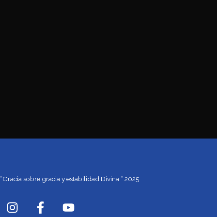
“Gracia sobre gracia y estabilidad Divina “ 2025
I
F
Y
n
a
o