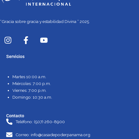
“Gracia sobre gracia y estabilidad Divina “ 2025
I
F
Y
n
a
o
s
c
u
Servicios
t
e
t
a
b
u
g
o
b
Martes 10:00 a.m.
r
o
e
Miércoles: 7:00 p.m.
a
k
Viernes: 7:00 p.m.
m
-
Domingo: 10:30 a.m.
f
Contacto
Teléfono: (507) 260-8900
Correo: info@casadepoderpanama.org