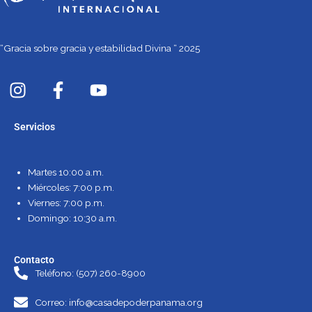
“Gracia sobre gracia y estabilidad Divina “ 2025
I
F
Y
n
a
o
s
c
u
Servicios
t
e
t
a
b
u
g
o
b
Martes 10:00 a.m.
r
o
e
Miércoles: 7:00 p.m.
a
k
Viernes: 7:00 p.m.
m
-
Domingo: 10:30 a.m.
f
Contacto
Teléfono: (507) 260-8900
Correo: info@casadepoderpanama.org