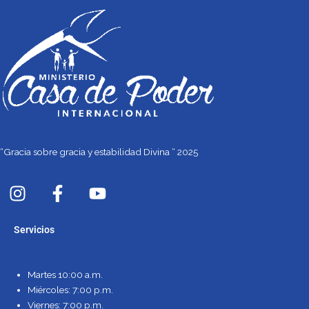
“Gracia sobre gracia y estabilidad Divina “ 2025
I
F
Y
n
a
o
s
c
u
Servicios
t
e
t
a
b
u
g
o
b
Martes 10:00 a.m.
r
o
e
Miércoles: 7:00 p.m.
a
k
Viernes: 7:00 p.m.