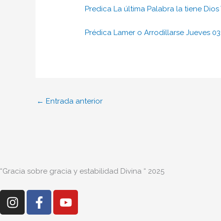
Predica La última Palabra la tiene Dio
Prédica Lamer o Arrodillarse Jueves 0
←
Entrada anterior
“Gracia sobre gracia y estabilidad Divina “ 2025
I
F
Y
n
a
o
s
c
u