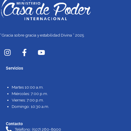
“Gracia sobre gracia y estabilidad Divina “ 2025
I
F
Y
n
a
o
s
c
u
Servicios
t
e
t
a
b
u
g
o
b
Martes 10:00 a.m.
r
o
e
Miércoles: 7:00 p.m.
a
k
Viernes: 7:00 p.m.
m
-
Domingo: 10:30 a.m.
f
Contacto
Teléfono: (507) 260-8900