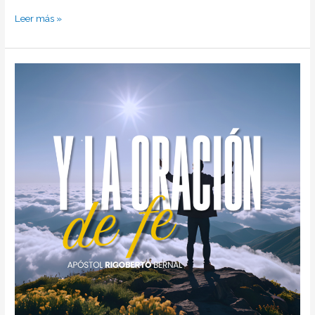
Leer más »
Y
LA
ORACIÓN
DE
FE