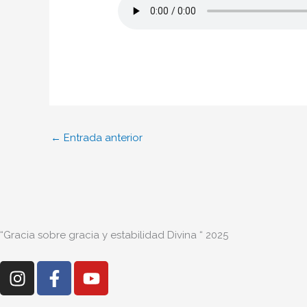
←
Entrada anterior
“Gracia sobre gracia y estabilidad Divina “ 2025
I
F
Y
n
a
o
s
c
u