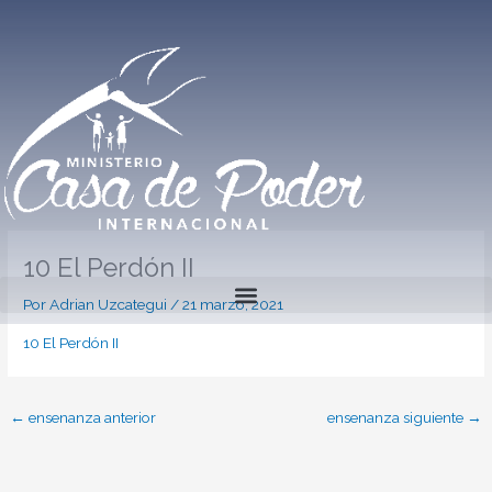
Ir
al
contenido
10 El Perdón II
Por
Adrian Uzcategui
/
21 marzo, 2021
10 El Perdón II
←
ensenanza anterior
ensenanza siguiente
→