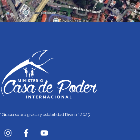
“Gracia sobre gracia y estabilidad Divina “ 2025
I
F
Y
n
a
o