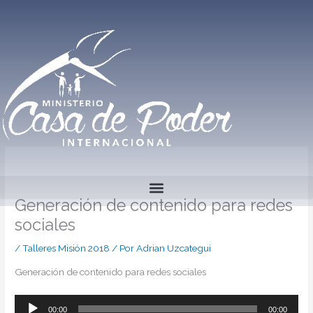
Ir
al
contenido
Generación de contenido para redes
sociales
/
Talleres Misión 2018
/ Por
Adrian Uzcategui
Generación de contenido para redes sociales
00:00
00:00