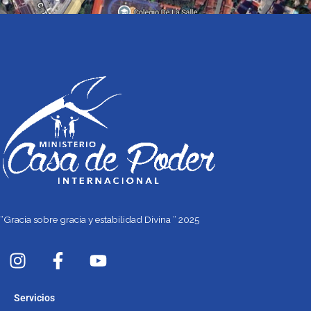
“Gracia sobre gracia y estabilidad Divina “ 2025
I
F
Y
n
a
o
s
c
u
Servicios
t
e
t