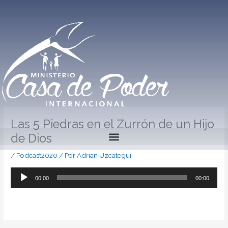
Ir
al
contenido
Las 5 Piedras en el Zurrón de un Hijo
de Dios
/
Podcast2020
/ Por
Adrian Uzcategui
Reproductor
00:00
00:00
de
audio