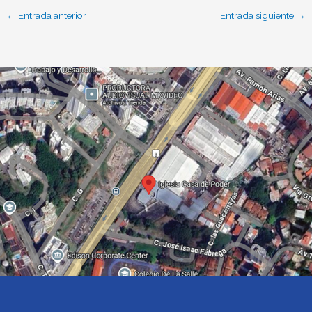
←
Entrada anterior
Entrada siguiente
→