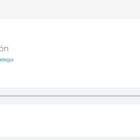
ión
ategui