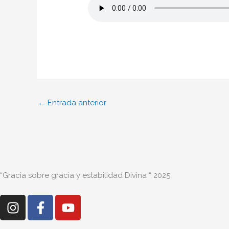
←
Entrada anterior
“Gracia sobre gracia y estabilidad Divina “ 2025
I
F
Y
n
a
o
s
c
u