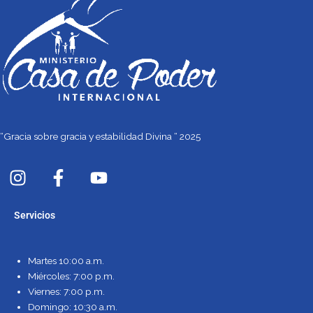
“Gracia sobre gracia y estabilidad Divina “ 2025
I
F
Y
n
a
o
s
c
u
Servicios
t
e
t
a
b
u
g
o
b
Martes 10:00 a.m.
r
o
e
Miércoles: 7:00 p.m.
a
k
Viernes: 7:00 p.m.
m
-
Domingo: 10:30 a.m.