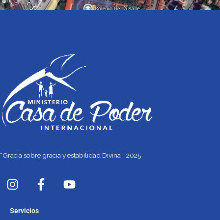
“Gracia sobre gracia y estabilidad Divina “ 2025
I
F
Y
n
a
o
s
c
u
Servicios
t
e
t