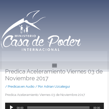
Ir
al
contenido
Predica Aceleramiento Viernes 03 de
Noviembre 2017
/
Predicas en Audio
/ Por
Adrian Uzcategui
Predica Aceleramiento Viernes 03 de Noviembre 2017
00:00
00:00