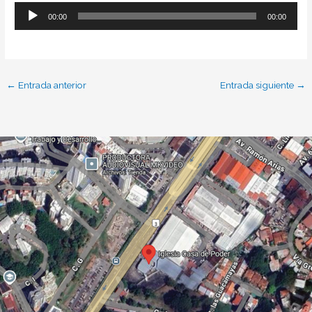
Reproductor
00:00
00:00
de
audio
←
Entrada anterior
Entrada siguiente
→