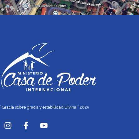
“Gracia sobre gracia y estabilidad Divina “ 2025
I
F
Y
n
a
o
s
c
u