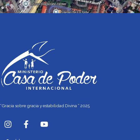
“Gracia sobre gracia y estabilidad Divina “ 2025
I
F
Y
n
a
o
s
c
u