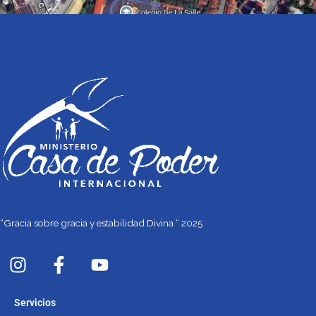
“Gracia sobre gracia y estabilidad Divina “ 2025
I
F
Y
n
a
o
s
c
u
Servicios
t
e
t