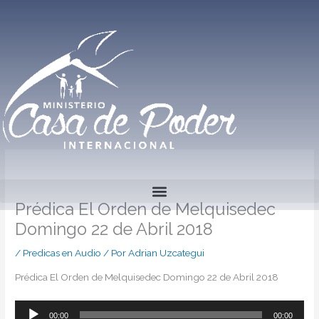
Ir
al
contenido
Prédica El Orden de Melquisedec
Domingo 22 de Abril 2018
/
Predicas en Audio
/ Por
Adrian Uzcategui
Prédica El Orden de Melquisedec Domingo 22 de Abril 2018
00:00
00:00