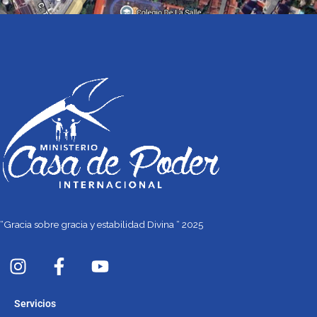
“Gracia sobre gracia y estabilidad Divina “ 2025
I
F
Y
n
a
o
s
c
u
Servicios
t
e
t