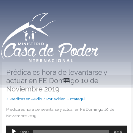
Ir
al
contenido
Prédica es hora de levantarse y
actuar en FE Domingo 10 de
Noviembre 2019
/
Predicas en Audio
/ Por
Adrian Uzcategui
Prédica es hora de levantarse y actuar en FE Domingo 10 de
Noviembre 2019
Reproductor
00:00
00:00