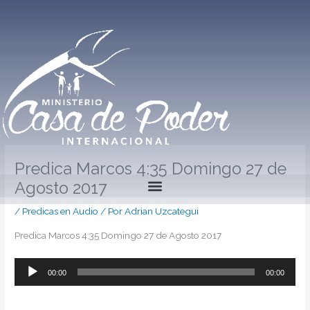
Ir
al
contenido
Predica Marcos 4:35 Domingo 27 de
Agosto 2017
/
Predicas en Audio
/ Por
Adrian Uzcategui
Predica Marcos 4:35 Domingo 27 de Agosto 2017
Reproductor
00:00
00:00
de
audio