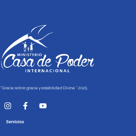
“Gracia sobre gracia y estabilidad Divina “ 2025
I
F
Y
n
a
o
s
c
u
Servicios
t
e
t
a
b
u