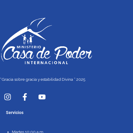
“Gracia sobre gracia y estabilidad Divina “ 2025
I
F
Y
n
a
o
s
c
u
Servicios
t
e
t
a
b
u
g
o
b
Martes 10:00 a.m.