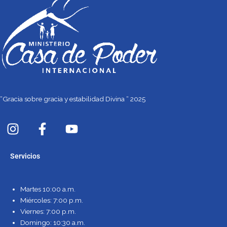
“Gracia sobre gracia y estabilidad Divina “ 2025
I
F
Y
n
a
o
s
c
u
Servicios
t
e
t
a
b
u
g
o
b
Martes 10:00 a.m.
r
o
e
Miércoles: 7:00 p.m.
a
k
Viernes: 7:00 p.m.
m
-
Domingo: 10:30 a.m.