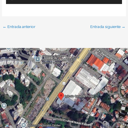
de
audio
←
Entrada anterior
Entrada siguiente
→