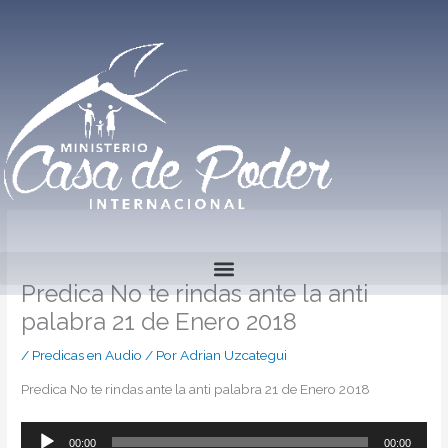
Ir
al
contenido
Predica No te rindas ante la anti
palabra 21 de Enero 2018
/
Predicas en Audio
/ Por
Adrian Uzcategui
Predica No te rindas ante la anti palabra 21 de Enero 2018
Reproductor
00:00
00:00