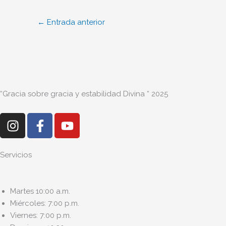
←
Entrada anterior
“Gracia sobre gracia y estabilidad Divina “ 2025
I
F
Y
n
a
o
s
c
u
t
e
t
Servicios
a
b
u
g
o
b
Martes 10:00 a.m.
r
o
e
Miércoles: 7:00 p.m.
a
k
Viernes: 7:00 p.m.
m
-