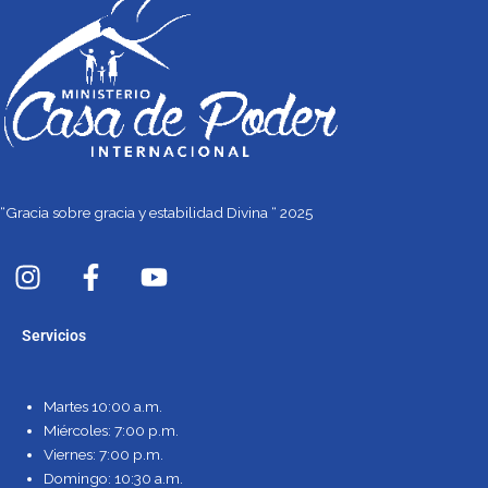
“Gracia sobre gracia y estabilidad Divina “ 2025
I
F
Y
n
a
o
s
c
u
Servicios
t
e
t
a
b
u
g
o
b
Martes 10:00 a.m.
r
o
e
Miércoles: 7:00 p.m.
a
k
Viernes: 7:00 p.m.
m
-
Domingo: 10:30 a.m.