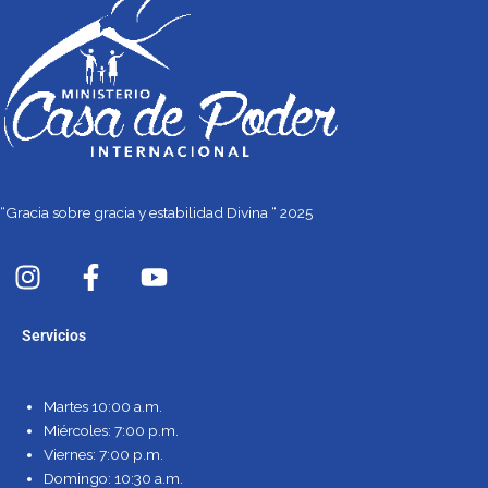
“Gracia sobre gracia y estabilidad Divina “ 2025
I
F
Y
n
a
o
s
c
u
Servicios
t
e
t
a
b
u
g
o
b
Martes 10:00 a.m.
r
o
e
Miércoles: 7:00 p.m.
a
k
Viernes: 7:00 p.m.
m
-
Domingo: 10:30 a.m.