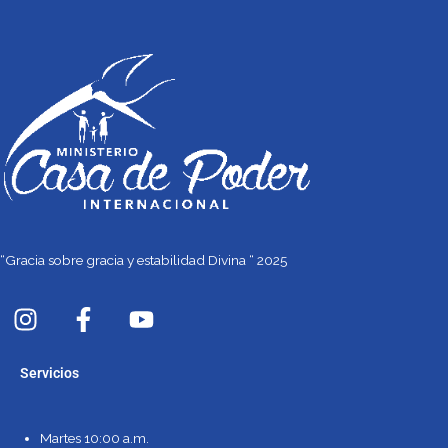
“Gracia sobre gracia y estabilidad Divina “ 2025
I
F
Y
n
a
o
s
c
u
Servicios
t
e
t
a
b
u
g
o
b
Martes 10:00 a.m.