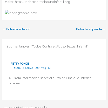
visitar: http://todoscontraelabusoinfantil.org
←
Entrada anterior
Entrada siguiente
→
1 comentario en “Todos Contra el Abuso Sexual Infantil”
PETTY PONCE
18 MARZO, 2018 A LAS 10:24 PM
Quisiera informacion sobre el curso on Line que ustedes
ofrecen
Los comentarios están cerrados.