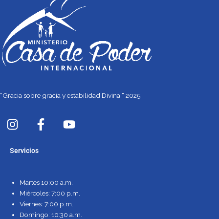
“Gracia sobre gracia y estabilidad Divina “ 2025
I
F
Y
n
a
o
s
c
u
Servicios
t
e
t
a
b
u
g
o
b
Martes 10:00 a.m.
r
o
e
Miércoles: 7:00 p.m.
a
k
Viernes: 7:00 p.m.
m
-
Domingo: 10:30 a.m.