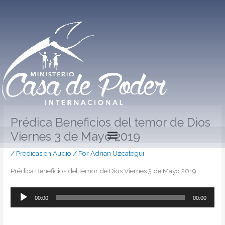
Ir
al
contenido
Prédica Beneficios del temor de Dios
Viernes 3 de Mayo 2019
/
Predicas en Audio
/ Por
Adrian Uzcategui
Prédica Beneficios del temor de Dios Viernes 3 de Mayo 2019
Reproductor
00:00
00:00
de
audio