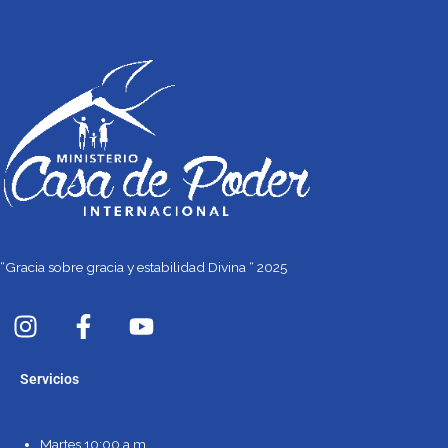
“Gracia sobre gracia y estabilidad Divina “ 2025
I
F
Y
n
a
o
s
c
u
Servicios
t
e
t
a
b
u
g
o
b
Martes 10:00 a.m.