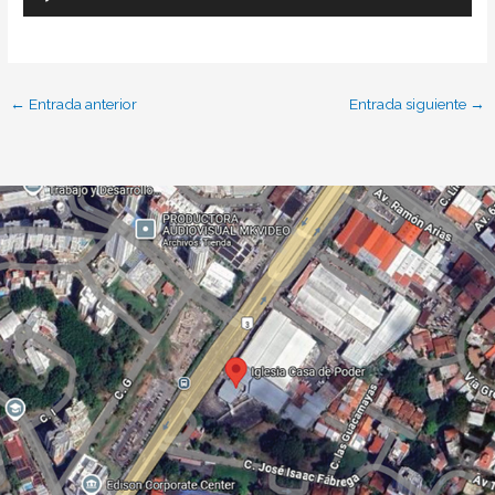
de
audio
←
Entrada anterior
Entrada siguiente
→