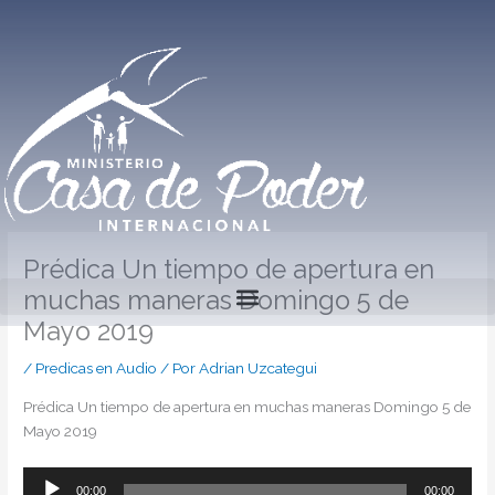
Ir
al
contenido
Prédica Un tiempo de apertura en
muchas maneras Domingo 5 de
Mayo 2019
/
Predicas en Audio
/ Por
Adrian Uzcategui
Prédica Un tiempo de apertura en muchas maneras Domingo 5 de
Mayo 2019
Reproductor
00:00
00:00