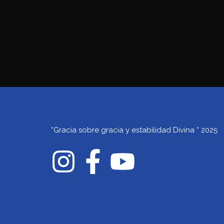
“Gracia sobre gracia y estabilidad Divina “ 2025
I
F
Y
n
a
o
s
c
u