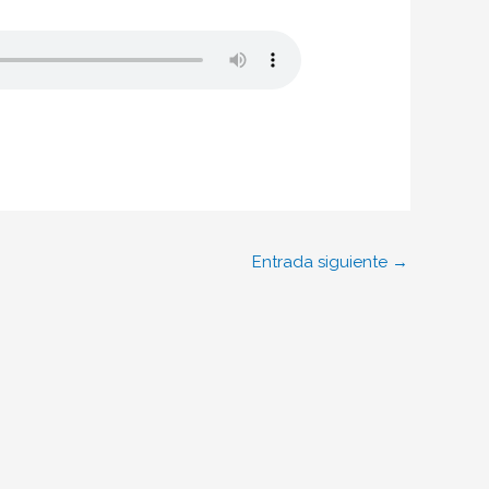
Entrada siguiente
→