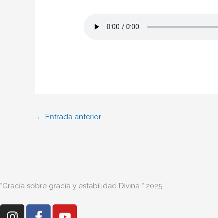
←
Entrada anterior
“Gracia sobre gracia y estabilidad Divina “ 2025
I
F
Y