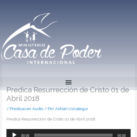
Ir
al
contenido
Predica Resurrección de Cristo 01 de
Abril 2018
/
Predicas en Audio
/ Por
Adrian Uzcategui
Predica Resurrección de Cristo 01 de Abril 2018
00:00
00:00