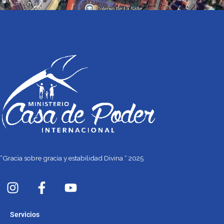
“Gracia sobre gracia y estabilidad Divina “ 2025
I
F
Y
n
a
o
s
c
u
Servicios
t
e
t